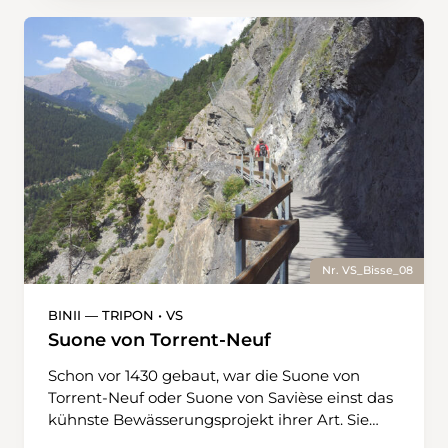
seine Spuren hinterliess. Die Suone Vieux wird
von Weisserlen gesäumt, gefolgt von einem
dichten Fichtenwald. Sie überwindet eine
Felssperre als 5 m hoher Wasserfall und verteilt
schliesslich ihr Wasser auf duftende
Kräuterwiesen.
Nr. VS_Bisse_08
BINII — TRIPON • VS
Suone von Torrent-Neuf
Schon vor 1430 gebaut, war die Suone von
Torrent-Neuf oder Suone von Savièse einst das
kühnste Bewässerungsprojekt ihrer Art. Sie
schöpfte ihr Wasser aus der Morge, verliess