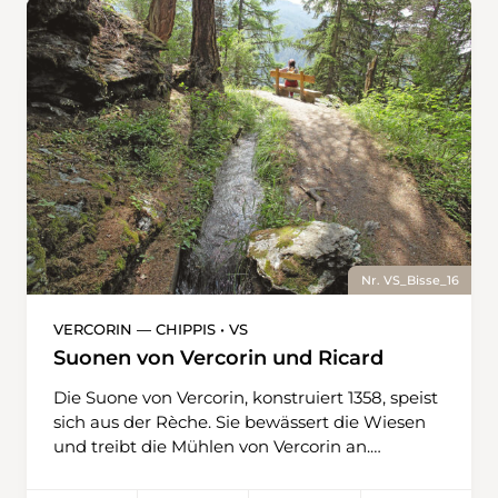
gemässigter fliesst sie dann durch
Metallrinnen und verlässt schliesslich das
kleine Tal der Raspille. Eine einmalig schöne
Landschaft erwartet den Wanderer.
Nr. VS_Bisse_16
VERCORIN — CHIPPIS • VS
Suonen von Vercorin und Ricard
Die Suone von Vercorin, konstruiert 1358, speist
sich aus der Rèche. Sie bewässert die Wiesen
und treibt die Mühlen von Vercorin an.
Ausserdem ist sie der ideale Zugang zu einem
der letzten Täler des Wallis, welches bis heute