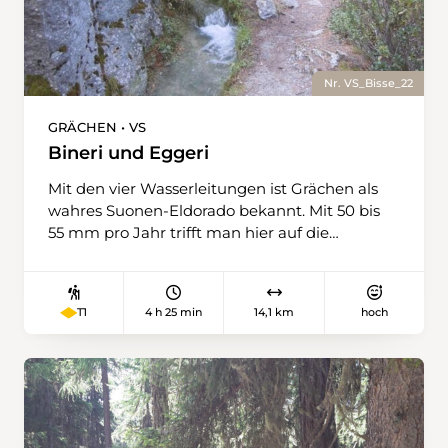
Nr. VS_Bisse_22
GRÄCHEN • VS
Bineri und Eggeri
Mit den vier Wasserleitungen ist Grächen als
wahres Suonen-Eldorado bekannt. Mit 50 bis
55 mm pro Jahr trifft man hier auf die
niederschlagärmste Gegend der Schweiz,
daher ist die künstliche Bewässerung
unerlässlich. Das Alter des Grächner
4 h 25 min
14,1 km
hoch
T1
Wässersystems lässt sich nicht genau
bestimmen. Erste schriftliche Aufzeichnungen
reichen ins 12. Jahrhundert zurück. Die Suonen
werden allesamt vom Riedbach genährt. Die
«Eggeri», vermutlich die älteste, bezieht ihr
Wasser auf 1840 m; die «Bineri» wird auf 1738