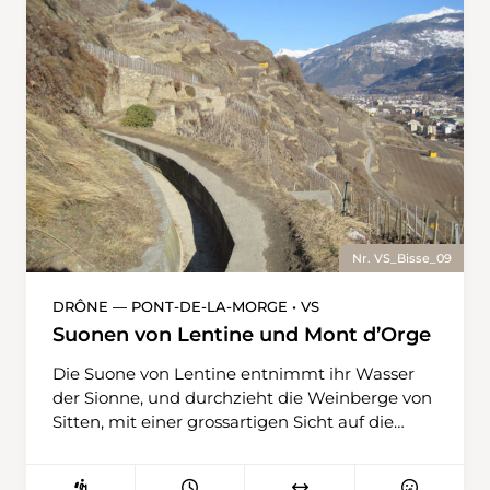
geht vorbei an Sanddornbüschen, die im
Herbst wunderschöne rote Früchte tragen,
und weiter durch Fichtenwälder und
Himbeerkulturen . . .
Nr. VS_Bisse_09
DRÔNE — PONT-DE-LA-MORGE • VS
Suonen von Lentine und Mont d’Orge
Die Suone von Lentine entnimmt ihr Wasser
der Sionne, und durchzieht die Weinberge von
Sitten, mit einer grossartigen Sicht auf die
Stadt. Weiter geht es durch die Rebberge von
Savièse, bis sie schliesslich in den