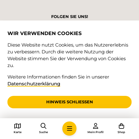
FOLGEN SIE UNS!
WIR VERWENDEN COOKIES
Diese Website nutzt Cookies, um das Nutzererlebnis
zu verbessern. Durch die weitere Nutzung der
SPRACHEN
Website stimmen Sie der Verwendung von Cookies
zu.
DE
FR
Weitere Informationen finden Sie in unserer
Datenschutzerklärung
HINWEIS SCHLIESSEN
© 2026 • Valrando
Karte
Suche
Mein Profil
Shop
Datenschutzerklärung