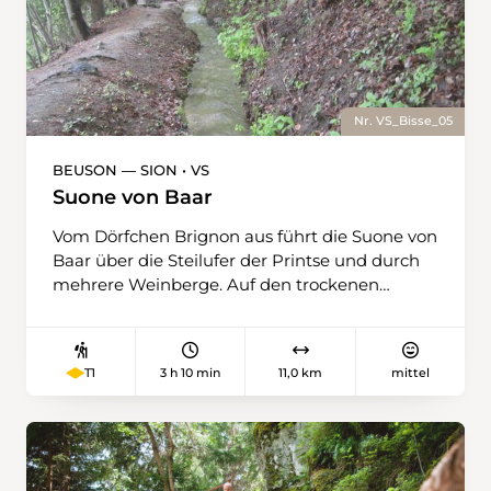
Nr. VS_Bisse_05
BEUSON — SION • VS
Suone von Baar
Vom Dörfchen Brignon aus führt die Suone von
Baar über die Steilufer der Printse und durch
mehrere Weinberge. Auf den trockenen
Weiden unterhalb der Strasse kann man
Pflanzen bewundern, die im Wallis selten sind,
wie die Gelbe Hauhechel und das echte
3 h 10 min
11,0 km
mittel
T1
Federgras. Anschliessend durchquert man
Aprikosenplantagen, die besonders zur Blüte
im Frühjahr ein lohnendes Ziel sind. Dann
verläuft die Suone oberhalb des Dorfes Baar
und durch Obstgärten und kleine Wäldchen