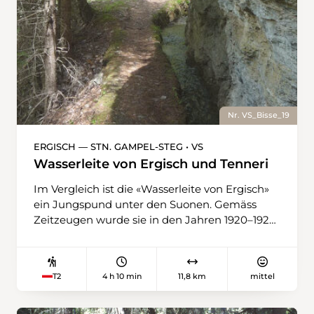
Nr. VS_Bisse_19
ERGISCH — STN. GAMPEL-STEG • VS
Wasserleite von Ergisch und Tenneri
Im Vergleich ist die «Wasserleite von Ergisch»
ein Jungspund unter den Suonen. Gemäss
Zeitzeugen wurde sie in den Jahren 1920–1925
gebaut. In Fronarbeit wurde das Bachbett
unter äusserst schwierigen Bedingungen in
den Fels gehauen und – wo nötig – mit Rohren
4 h 10 min
11,8 km
mittel
T2
und Holzrinnen ergänzt. Die kühne Bauweise
macht sie bei den Wanderern sehr beliebt. Die
Wasserleite wird auf 1300 m von der