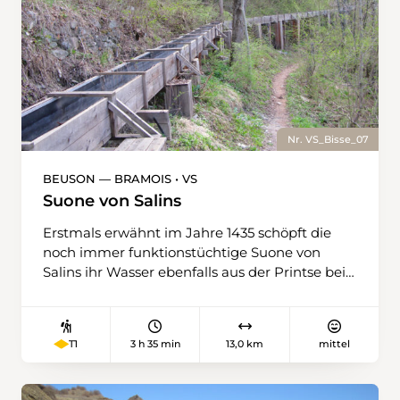
Nr. VS_Bisse_07
BEUSON — BRAMOIS • VS
Suone von Salins
Erstmals erwähnt im Jahre 1435 schöpft die
noch immer funktionstüchtige Suone von
Salins ihr Wasser ebenfalls aus der Printse bei
Plan Désert. Sie bewässert Weiden, Obst- und
Himbeerplantagen von Beuson, Bioley und
Salins. Die unterschiedlichsten
3 h 35 min
13,0 km
mittel
T1
Feuchtigkeitsverhältnisse wechseln sich ab:
Nasse Erlenwälder werden gefolgt von einer
trockenen, der Sonne ausgesetzten Weide. Es