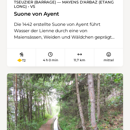
TSEUZIER (BARRAGE) — MAYENS D'ARBAZ (ETANG
LONG) • VS
Suone von Ayent
Die 1442 erstellte Suone von Ayent führt
Wasser der Lienne durch eine von
Maiensässen, Weiden und Wäldchen geprägte
Landschaft. Sie bewässert die Weiden und
Weinberge von Ayent und Grimisuat, teils
traditionelle, teils durch Beregnung, und
4 h 0 min
11,7 km
mittel
T2
mündet in den Weiher von Revouire. Alte
Bauweisen wurden teilweise wieder
rekonstruiert, so zum Beispiel die
Kännelleitungen im Tale der Lienne, die
Holzkännel am Torrent-Croix, oder der
«Zwergendurchgang», der in luftiger Höhe an
einem schroffen Felsvorsprung vorbei führt.