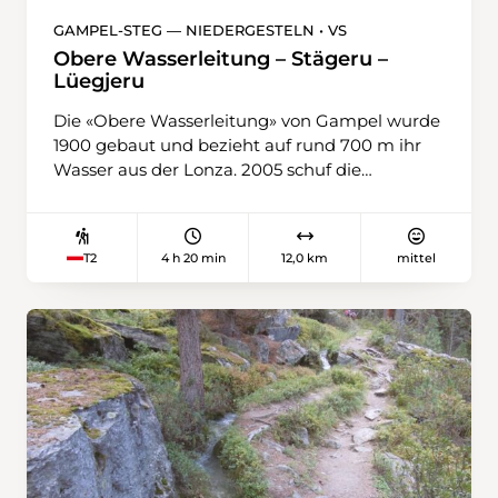
GAMPEL-STEG — NIEDERGESTELN • VS
Obere Wasserleitung – Stägeru –
Lüegjeru
Die «Obere Wasserleitung» von Gampel wurde
1900 gebaut und bezieht auf rund 700 m ihr
Wasser aus der Lonza. 2005 schuf die
Gemeinde Niedergesteln eine Hängebrücke
und eine Metalltreppe, welche es ermöglichen,
trockenen Fusses unter dem Getöse des
4 h 20 min
12,0 km
mittel
T2
Jolibachs zur Wasserfassung der «Stägeru» auf
900 m abzusteigen. Ein Teil der «Stägeru»
fliesst in die «Lüegjeru», da deren alte
Anschöpfung Opfer eines Unwetters wurde.
Von der «Stägeru» wurde bereits 1552 berichtet,
die «Lüegjeru» ist vermutlich im 17.
Jahrhundert erstellt worden. Für
Schwindelfreie!