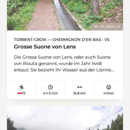
Nr. VS_Bisse_14
TORRENT-CROIX — CHERMIGNON D'EN BAS • VS
Grosse Suone von Lens
Die Grosse Suone von Lens, oder auch Suone
von Riouta genannt, wurde im Jahr 1448
erbaut. Sie bezieht ihr Wasser aus der Lienne
und versorgt damit die Weiden und Reben von
Icogne, Lens, Montana und Chermignon. Über
einen schwindelerregenden Pfad verlässt sie
4 h 5 min
16,8 km
mittel
T2
die Lienne-Schlucht, quert unterirdisch Icogne,
säumt in Känneln – teils aus Beton, teils in den
Fels gehauen – den Hügel von Châtelard und
endet in Diogne. Über dem Hohlraum der
Suone wurde ein Holzbohlenweg angelegt,
getragen von Metallpfählen.