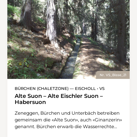
Turtmänna angereichert. Auch die «Tenneri»
beginnt bei der Turtmänna und zwar auf 900
m. Sie führt das kostbare Nass zum Weiler
Tennen. Für Schwindelfreie!
Nr. VS_Bisse_21
BÜRCHEN (CHALETZONE) — EISCHOLL • VS
Alte Suon – Alte Eischler Suon –
Habersuon
Zeneggen, Bürchen und Unterbäch betreiben
gemeinsam die «Alte Suon», auch «Ginanzerin»
genannt. Bürchen erwarb die Wasserrechte
bereits im 15. Jahrhundert, Zeneggen erst nach