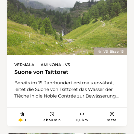
Nr. VS_Bisse_15
VERMALA — AMINONA • VS
Suone von Tsittoret
Bereits im 15. Jahrhundert erstmals erwähnt,
leitet die Suone von Tsittoret das Wasser der
Tièche in die Noble Contrée zur Bewässerung
der Wiesen und Rebberge von Venthône,
Randogne, Mollens, Miège, Sierre und Veyras.
Direkt zu Beginn führt sie ihr Wasser in einem
3 h 50 min
11,0 km
mittel
T1
tosenden Wasserfall eine Felswand hinunter,
als wolle sie den Fluss wieder einholen. Etwas