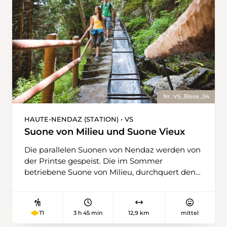
weiter in Richtung Sitten.
Nr. VS_Bisse_04
HAUTE-NENDAZ (STATION) • VS
Suone von Milieu und Suone Vieux
Die parallelen Suonen von Nendaz werden von
der Printse gespeist. Die im Sommer
betriebene Suone von Milieu, durchquert den
Ferienort Haute-Nendaz und bewässert die
Gegend von Bleusy und die
Himbeerplantagen. Weiter fliesst sie durch
3 h 45 min
12,9 km
mittel
T1
einen Fichtenwald, wo der Orkan Vivian 1990