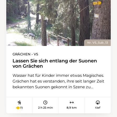
m angeschöpft.
Nr. VS_Sub_13
GRÄCHEN • VS
Lassen Sie sich entlang der Suonen
von Grächen
Wasser hat für Kinder immer etwas Magisches.
Grächen hat es verstanden, ihre seit langer Zeit
bekannten Suonen gekonnt in Szene zu
setzen und für Familien mit Kindern zu einem
begehrten Spielplatz zu machen. Aber auch
Erwachsene werden zum Innehalten
2 h 25 min
8,9 km
tief
T1
eingeladen und können da und dort die Seele
baumeln lassen. Es empfiehlt sich, den