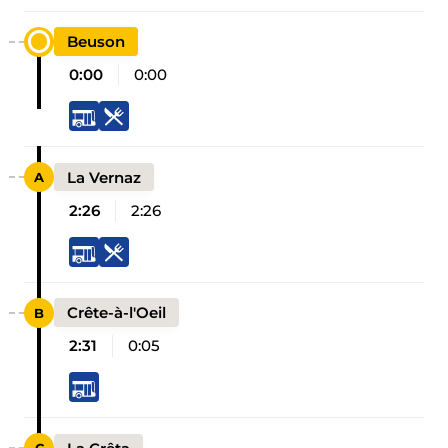
Beuson
0:00
0:00
La Vernaz
2:26
2:26
Crête-à-l'Oeil
2:31
0:05