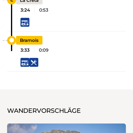
La Crêta
3:24
0:53
Bramois
3:33
0:09
WANDERVORSCHLÄGE