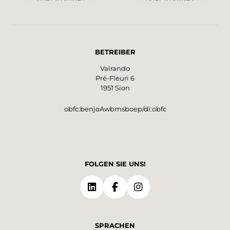
BETREIBER
Valrando
Pré-Fleuri 6
1951 Sion
obfc:benjoAwbmsboep/di:obfc
FOLGEN SIE UNS!
SPRACHEN