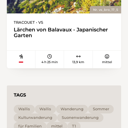
Nr. vs_bro_17_5
TRACOUET • VS
Lärchen von Balavaux - Japanischer
Garten
4 h 25 min
13,9 km
mittel
TAGS
Wallis
Wallis
Wanderung
Sommer
Kulturwanderung
Suonenwanderung
für Familien
mittel
T1