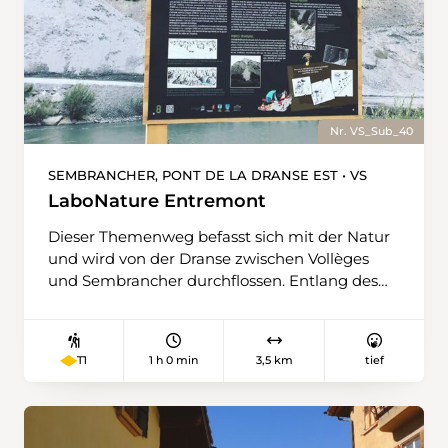
Nr. VS_Sub_40
SEMBRANCHER, PONT DE LA DRANSE EST • VS
LaboNature Entremont
Dieser Themenweg befasst sich mit der Natur
und wird von der Dranse zwischen Vollèges
und Sembrancher durchflossen. Entlang des
Rundwegs können die Wanderer auf
zahlreichen didaktischen Tafeln die
Besonderheiten der Natur in der Region
1 h 0 min
3,5 km
tief
T1
entdecken: Geologie, Weinbau, Mobilität,
Geografie... Die Beziehungen zwischen dem
Menschen und seiner Umwelt mit
eingeschlossen. Die Wanderroute führt durch