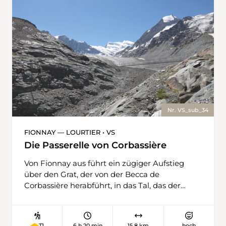
Nr. VS_sub_34
FIONNAY — LOURTIER • VS
Die Passerelle von Corbassière
Von Fionnay aus führt ein zügiger Aufstieg
über den Grat, der von der Becca de
Corbassière herabführt, in das Tal, das der
gleichnamige Gletscher gegraben hat. Über
einen Pfad am Hang, der einen herrlichen
Blick auf die Gipfel der Region bietet, erreichen
6 h 20 min
15,8 km
hoch
T1