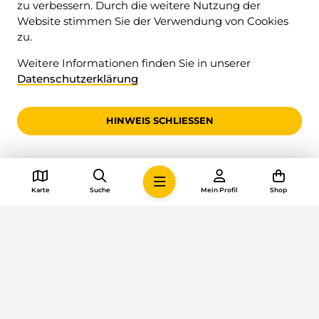
zu verbessern. Durch die weitere Nutzung der
Website stimmen Sie der Verwendung von Cookies
zu.
Weitere Informationen finden Sie in unserer
HAUPTPARTNER
HAUPTPARTNER
Datenschutzerklärung
HINWEIS SCHLIESSEN
HAUPTPARTNER
HAUPTPARTNER
Karte
Suche
Mein Profil
Shop
BETREIBER
Valrando
Pré-Fleuri 6
1951 Sion
obfc:benjoAwbmsboep/di:obfc