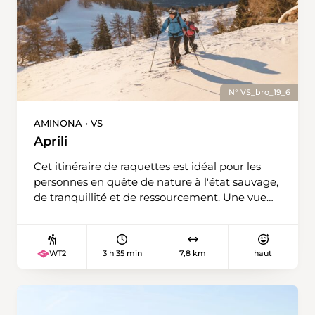
N° VS_bro_19_6
AMINONA • VS
Aprili
Cet itinéraire de raquettes est idéal pour les
personnes en quête de nature à l'état sauvage,
de tranquillité et de ressourcement. Une vue
panoramique sur la couronne impériale des
4'000m et sur la Vallée du Rhône vous
accompagne tout au long de votre balade.
3 h 35 min
7,8 km
haut
WT2
Prenez le départ à Aminona. Ce parcours
alternant forêt et prairie passe tout d'abord par
la Cure puis une montée assez soutenue vous
attend maintenant en passant par Aprili, où