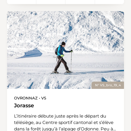
valaisannes et ses sommets de 4'000 mètres
vous accompagne tout au long du trajet. Si la
longueur du trajet a raison de vos jambes, une
de vos connaissances pourra venir vous
récupérer avec son véhicule sur le parking des
Rousses.
N° VS_bro_19_4
OVRONNAZ • VS
Jorasse
L’itinéraire débute juste après le départ du
télésiège, au Centre sportif cantonal et s’élève
dans la forêt jusqu’à l’alpage d’Odonne. Peu à