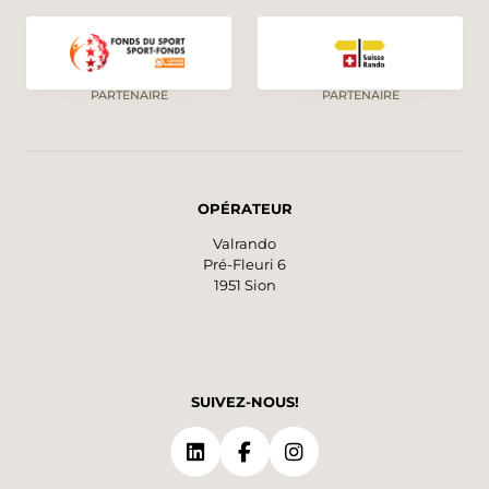
Cette belle randonnée en boucle d’environ
deux heures à travers prairies fleuries et forêts
de mélèzes n’attend que toi !
PARTENAIRE
PARTENAIRE
OPÉRATEUR
Valrando
Pré-Fleuri 6
1951 Sion
SUIVEZ-NOUS!