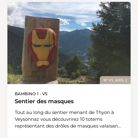
seront également de la partie ! Le départ se
fait depuis la place d’Ycoor, devant le casino.
Un panneau vous indique la direction à suivre.
Vous longez ainsi l’Office de Tourisme, et
montez les marches de l’escalier qui vous
amène devant l’église. Vous pouvez
maintenant longer la route (route des Arolles)
jusqu’au prochain panneau qui vous indique
de tourner sur la droite, vers la forêt. Munissez-
vous de quelques noisettes et vous y êtes.
N° VS_KIDS_2
BAMBINO 1 • VS
Sentier des masques
Tout au long du sentier menant de Thyon à
Veysonnaz vous découvrirez 10 totems
représentant des drôles de masques valaisans.
La balade débute au sommet de la télécabine