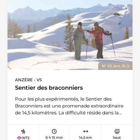
l'on aperçoit sa petite chapelle bucolique. Vous
passez ensuite devant la Cave du Sex avec sa
terrasse ensoleillée puis continuez en direction
de l'écomusée de Colombire. Ce musée du
remuage prend place dans de jolis mayens
d'époque. Le restaurant, à l'architecture
moderne, vous accueille sur sa grande terrasse
face à un panorama alpin à couper le souffle.
Redescendez ensuite jusqu'à Aminona.
N° VS_bro_19_5
ANZÈRE • VS
Sentier des braconniers
Pour les plus expérimentés, le Sentier des
Braconniers est une promenade extraordinaire
de 14,5 kilomètres. La difficulté réside dans la
longueur du parcours et non sur la
dénivellation qui reste légère. Départ sur la
Place de la Télécabine. Une vue sur les Alpes
6 h 15 min
14,5 km
haut
WT2