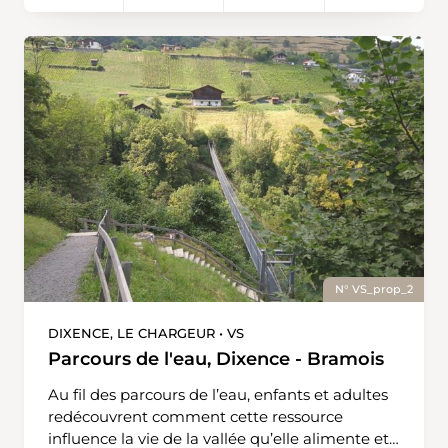
de faire un détour par la partie ancienne du
découverte ! Proposition du Service valaisan de
village récemment réaménagée. De Lalden, il
l'Environnement:
est possible de revenir en car postal à Brigue
https://www.vs.ch/web/sen/parcours-de-l-eau
ou de continuer vers Viège.
N° VS_prop_2
DIXENCE, LE CHARGEUR • VS
Parcours de l'eau, Dixence - Bramois
Au fil des parcours de l’eau, enfants et adultes
redécouvrent comment cette ressource
influence la vie de la vallée qu’elle alimente et