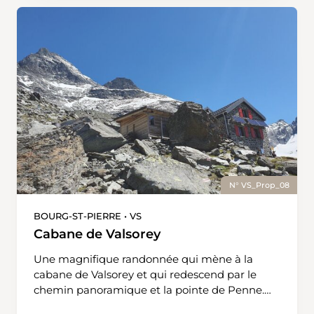
par sa couleur bleutée si particulière. Au pied
du barrage, nous prendrons un bus qui nous
ramènera à Sierre.
N° VS_Prop_08
BOURG-ST-PIERRE • VS
Cabane de Valsorey
Une magnifique randonnée qui mène à la
cabane de Valsorey et qui redescend par le
chemin panoramique et la pointe de Penne.
Cette boucle est exigeante et les chemins