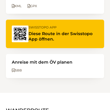
KML
GPX
SWISSTOPO APP
Diese Route in der Swisstopo
App öffnen.
Anreise mit dem ÖV planen
SBB