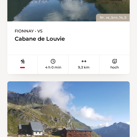
Nr. vs_bro_14_5
FIONNAY • VS
Cabane de Louvie
4 h 0 min
9,3 km
hoch