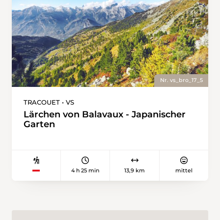
Nr. vs_bro_17_5
TRACOUET • VS
Lärchen von Balavaux - Japanischer
Garten
4 h 25 min
13,9 km
mittel