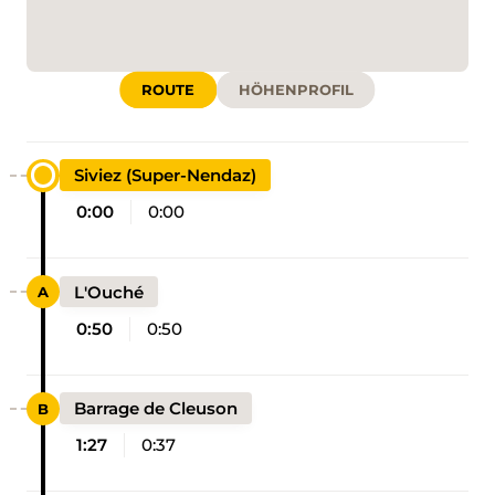
ROUTE
HÖHENPROFIL
Siviez (Super-Nendaz)
0:00
0:00
L'Ouché
0:50
0:50
Barrage de Cleuson
1:27
0:37