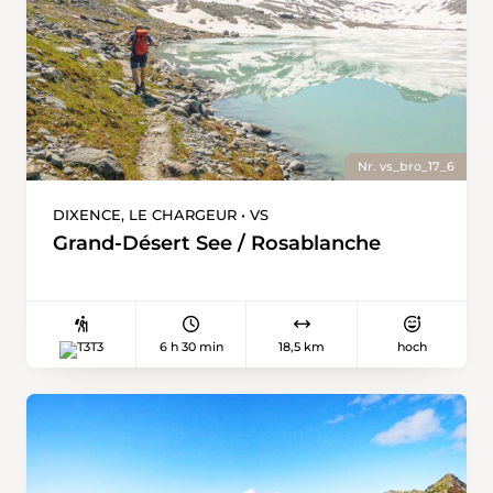
weitgehend präsent und angeblich sogar
schwer zu übersehen. Kinder, die Glück haben,
können sich auch an der Seilrutsche des
Staudamms vergnügen, bevor sie wieder in die
Ebene hinabsteigen. Ohne die Seilbahn zu
benutzen, rechnen Sie mit 2:50 Stunden bis
zur Hütte und 1:20 Stunden von dort aus.
Nr. vs_bro_17_6
DIXENCE, LE CHARGEUR • VS
Grand-Désert See / Rosablanche
6 h 30 min
18,5 km
hoch
T3