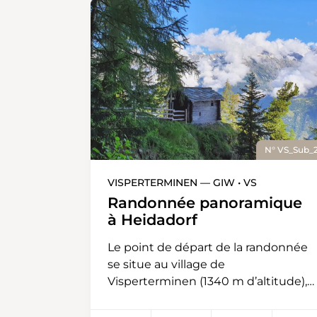
N° VS_Sub_
VISPERTERMINEN — GIW • VS
Randonnée panoramique
à Heidadorf
Le point de départ de la randonnée
se situe au village de
Visperterminen (1340 m d’altitude),
atteignable en bus postal ou en
voiture depuis Viège. La marque de