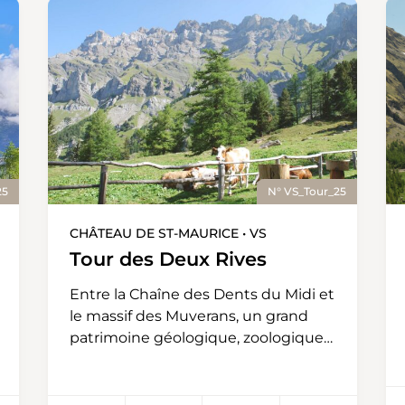
25
N° VS_Tour_25
CHÂTEAU DE ST-MAURICE • VS
Tour des Deux Rives
Entre la Chaîne des Dents du Midi et
le massif des Muverans, un grand
patrimoine géologique, zoologique
et culturel, le Tour des Deux Rives
est accessible aux familles. De 418 à
2’544 mètres d’altitude, 80 km de