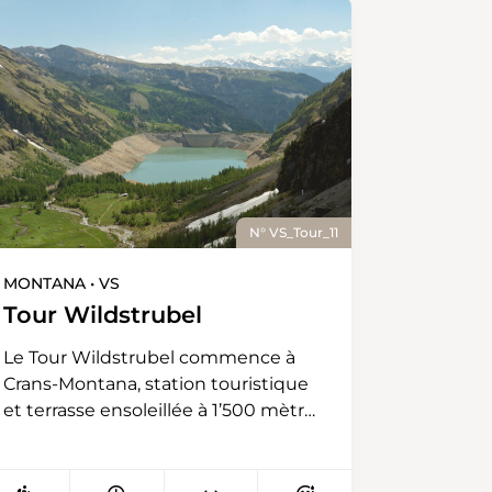
N° VS_Tour_11
MONTANA • VS
Tour Wildstrubel
Le Tour Wildstrubel commence à
Crans-Montana, station touristique
et terrasse ensoleillée à 1’500 mètres
d’altitude et s’élance en direction de
l’est. Ce tour nous amène pour
débuter sur un sommet