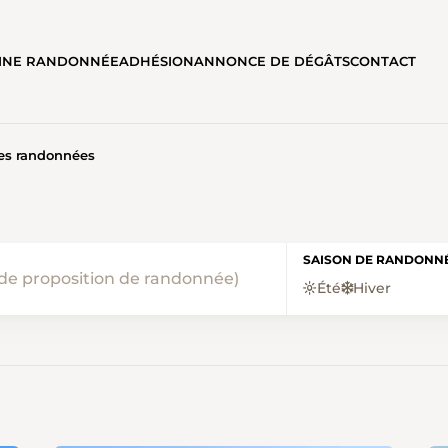
AINE RANDONNÉE
ADHÉSION
ANNONCE DE DÉGÂTS
CONTACT
les randonnées
NÉES • VALRANDO
SAISON DE RANDONN
Été
Hiver