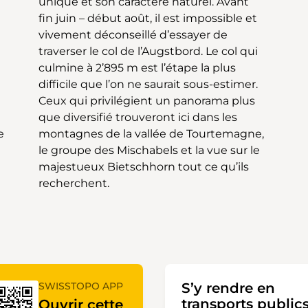
e
,
recherchent.
SWISSTOPO APP
S’y rendre en
transports public
Ouvrir cette