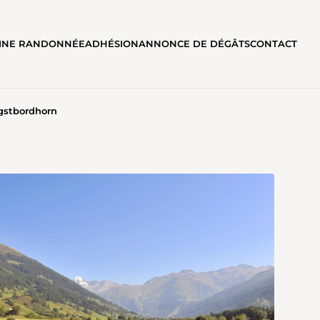
AINE RANDONNÉE
ADHÉSION
ANNONCE DE DÉGÂTS
CONTACT
gstbordhorn