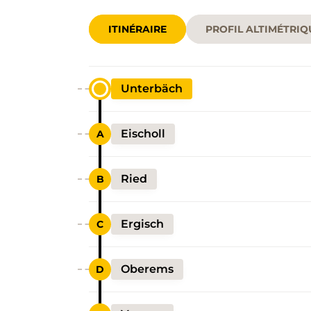
ITINÉRAIRE
PROFIL ALTIMÉTRIQ
Unterbäch
Eischoll
Ried
Ergisch
Oberems