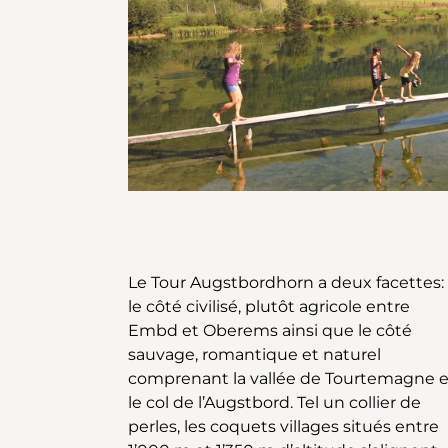
Le Tour Augstbordhorn a deux facettes:
novembre et, grâce aux étapes courtes,
le côté civilisé, plutôt agricole entre
ce périple constituera un événement
Embd et Oberems ainsi que le côté
inoubliable également pour les familles.
sauvage, romantique et naturel
Il est toujours possible d’interrompre le
comprenant la vallée de Tourtemagne e
tour et de le poursuivre en empruntan
le col de l’Augstbord. Tel un collier de
les transports publics. La vallée de
perles, les coquets villages situés entre
Tourtemagne frappe par sa beauté