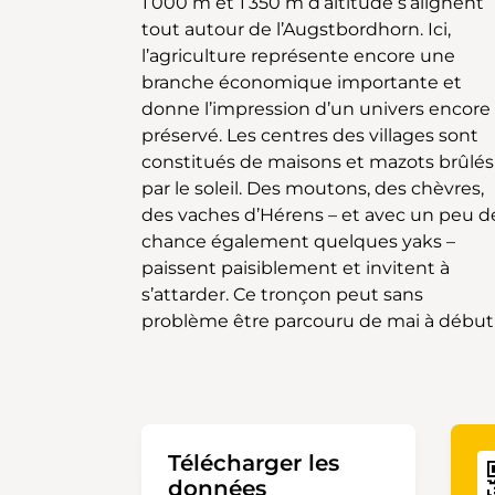
1’000 m et 1’350 m d’altitude s’alignent
unique et son caractère naturel. Avant
tout autour de l’Augstbordhorn. Ici,
fin juin – début août, il est impossible et
l’agriculture représente encore une
vivement déconseillé d’essayer de
branche économique importante et
traverser le col de l’Augstbord. Le col qui
donne l’impression d’un univers encore
culmine à 2’895 m est l’étape la plus
préservé. Les centres des villages sont
difficile que l’on ne saurait sous-estimer.
constitués de maisons et mazots brûlés
Ceux qui privilégient un panorama plus
par le soleil. Des moutons, des chèvres,
que diversifié trouveront ici dans les
des vaches d’Hérens – et avec un peu d
montagnes de la vallée de Tourtemagne
chance également quelques yaks –
le groupe des Mischabels et la vue sur le
paissent paisiblement et invitent à
majestueux Bietschhorn tout ce qu’ils
s’attarder. Ce tronçon peut sans
problème être parcouru de mai à début
Télécharger les
données