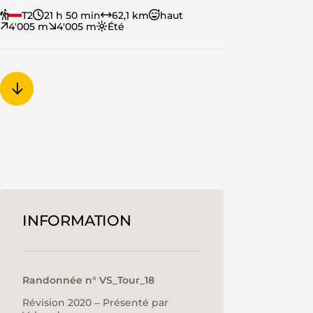
T2
21 h 50 min
62,1 km
haut
4'005 m
4'005 m
Été
INFORMATION
Randonnée n° VS_Tour_18
Révision 2020 ‒ Présenté par