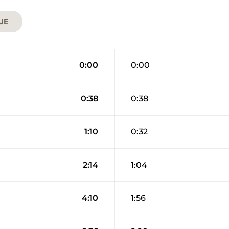
UE
0:00
0:00
0:38
0:38
1:10
0:32
2:14
1:04
4:10
1:56