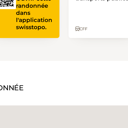
randonnée
dans
l'application
swisstopo.
CFF
ONNÉE