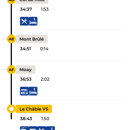
34:37
1:53
Mont Brûlé
34:51
0:14
Moay
36:53
2:02
Le Châble VS
38:43
1:50