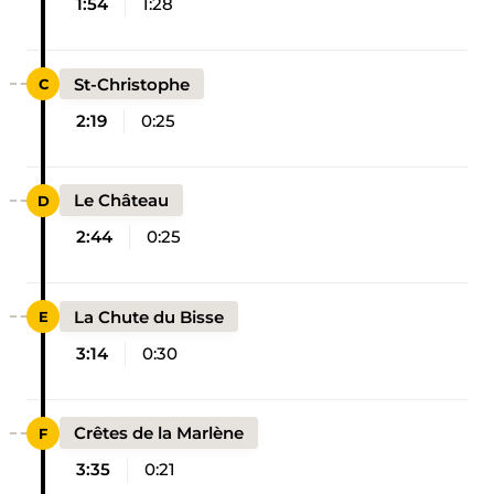
1:54
1:28
St-Christophe
2:19
0:25
Le Château
2:44
0:25
La Chute du Bisse
3:14
0:30
Crêtes de la Marlène
3:35
0:21