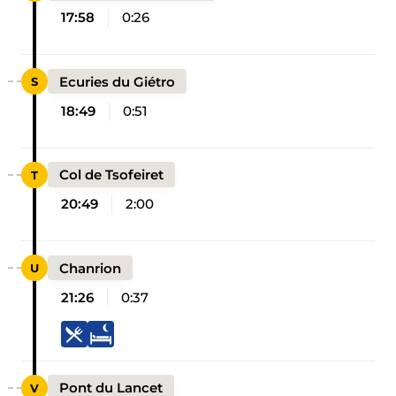
17:58
0:26
Ecuries du Giétro
18:49
0:51
Col de Tsofeiret
20:49
2:00
Chanrion
21:26
0:37
Pont du Lancet