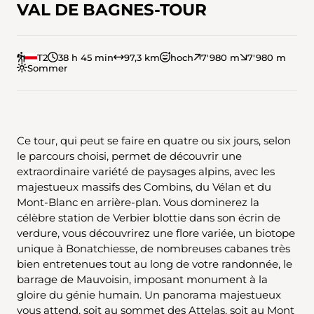
VAL DE BAGNES-TOUR
T2
38 h 45 min
97,3 km
hoch
7'980 m
7'980 m
Sommer
Ce tour, qui peut se faire en quatre ou six jours, selon
le parcours choisi, permet de découvrir une
extraordinaire variété de paysages alpins, avec les
majestueux massifs des Combins, du Vélan et du
Mont-Blanc en arrière-plan. Vous dominerez la
célèbre station de Verbier blottie dans son écrin de
verdure, vous découvrirez une flore variée, un biotope
unique à Bonatchiesse, de nombreuses cabanes très
bien entretenues tout au long de votre randonnée, le
barrage de Mauvoisin, imposant monument à la
gloire du génie humain. Un panorama majestueux
vous attend, soit au sommet des Attelas, soit au Mont