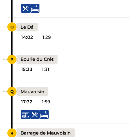
Le Dâ
14:02
1:29
Ecurie du Crêt
15:33
1:31
Mauvoisin
17:32
1:59
Barrage de Mauvoisin