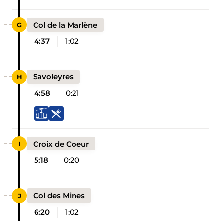
Col de la Marlène
4:37
1:02
Savoleyres
4:58
0:21
Croix de Coeur
5:18
0:20
Col des Mines
6:20
1:02