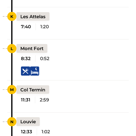
Les Attelas
7:40
1:20
Mont Fort
8:32
0:52
Col Termin
11:31
2:59
Louvie
12:33
1:02