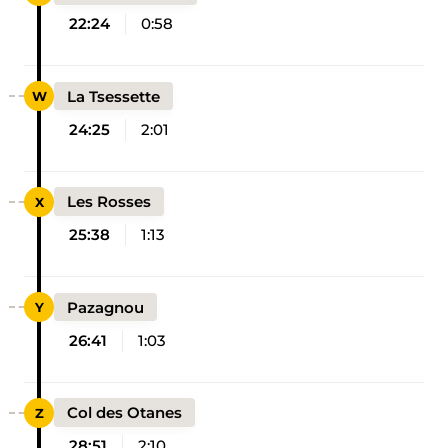
22:24
0:58
La Tsessette
24:25
2:01
Les Rosses
25:38
1:13
Pazagnou
26:41
1:03
Col des Otanes
28:51
2:10