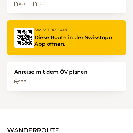
KML
GPX
SWISSTOPO APP
Diese Route in der Swisstopo
App öffnen.
Anreise mit dem ÖV planen
SBB
WANDERROUTE