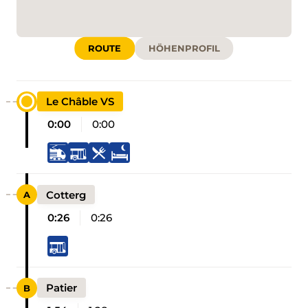
ROUTE
HÖHENPROFIL
Le Châble VS
0:00
0:00
Cotterg
0:26
0:26
Patier