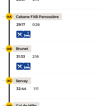
Cabane FXB Panossière
29:17
0:26
Brunet
31:33
2:16
Servay
32:44
1:11
Col de Mille