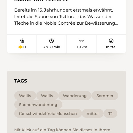
Bereits im 15. Jahrhundert erstmals erwähnt,
leitet die Suone von Tsittoret das Wasser der
Tièche in die Noble Contrée zur Bewässerung
der Wiesen und Rebberge von Venthône,
Randogne, Mollens, Miège, Sierre und Veyras.
Direkt zu Beginn führt sie ihr Wasser in einem
3 h 50 min
11,0 km
mittel
T1
tosenden Wasserfall eine Felswand hinunter,
als wolle sie den Fluss wieder einholen. Etwas
gemässigter fliesst sie dann durch
Metallrinnen und verlässt schliesslich das
kleine Tal der Raspille. Eine einmalig schöne
TAGS
Landschaft erwartet den Wanderer.
Wallis
Wallis
Wanderung
Sommer
Suonenwanderung
für schwindelfreie Menschen
mittel
T1
Mit Klick auf ein Tag können Sie dieses in Ihrem