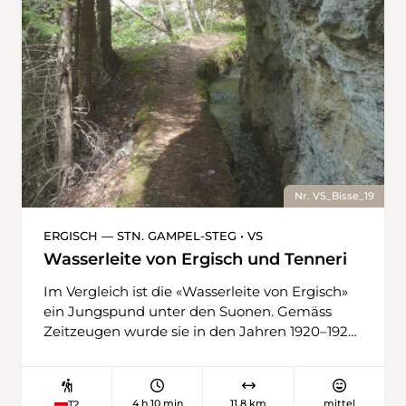
Rhonetal.
Nr. VS_Bisse_19
ERGISCH — STN. GAMPEL-STEG • VS
Wasserleite von Ergisch und Tenneri
Im Vergleich ist die «Wasserleite von Ergisch»
ein Jungspund unter den Suonen. Gemäss
Zeitzeugen wurde sie in den Jahren 1920–1925
gebaut. In Fronarbeit wurde das Bachbett
unter äusserst schwierigen Bedingungen in
den Fels gehauen und – wo nötig – mit Rohren
4 h 10 min
11,8 km
mittel
T2