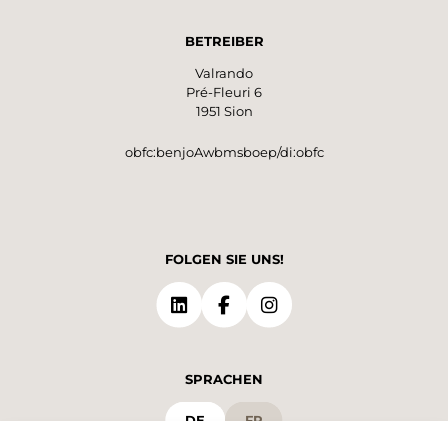
BETREIBER
Valrando
Pré-Fleuri 6
1951 Sion
obfc:benjoAwbmsboep/di:obfc
FOLGEN SIE UNS!
SPRACHEN
DE
FR