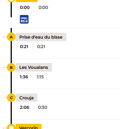
0:00
0:00
Prise d'eau du bisse
0:21
0:21
Les Voualans
1:36
1:15
Crouja
2:06
0:30
Vercorin