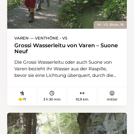
Nr. VS_Bisse_18
VAREN — VENTHÔNE • VS
Grossi Wasserleitu von Varen – Suone
Neuf
Die Grossi Wasserleitu oder auch Suone von
Varen bezieht ihr Wasser aus der Raspille,
bevor sie eine Lichtung überquert, durch die
grossen Felsplatten von Blatte fliesst und die
Wiesen und Weinberge von Varen bewässert.
Die Raspille bildet nicht nur die Sprachgrenze
3 h 30 min
10,9 km
mittel
T1
zwischen den benachbarten Gemeinden, sie
nährt auch die Suone Neuf, die ihrerseits dann
die Hänge von Venthône mit Wasser versorgt.
Dem Wanderer bieten sich von beiden Seiten
des Tals wunderschöne Aussichten auf das