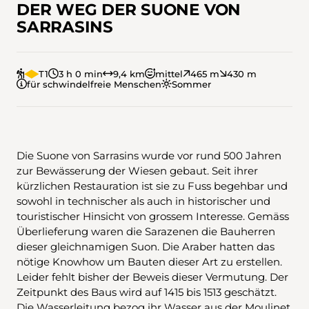
DER WEG DER SUONE VON
SARRASINS
T1
3 h 0 min
9,4 km
mittel
465 m
430 m
für schwindelfreie Menschen
Sommer
Die Suone von Sarrasins wurde vor rund 500 Jahren
zur Bewässerung der Wiesen gebaut. Seit ihrer
kürzlichen Restauration ist sie zu Fuss begehbar und
sowohl in technischer als auch in historischer und
touristischer Hinsicht von grossem Interesse. Gemäss
Überlieferung waren die Sarazenen die Bauherren
dieser gleichnamigen Suon. Die Araber hatten das
nötige Knowhow um Bauten dieser Art zu erstellen.
Leider fehlt bisher der Beweis dieser Vermutung. Der
Zeitpunkt des Baus wird auf 1415 bis 1513 geschätzt.
Die Wasserleitung bezog ihr Wasser aus der Moulinet