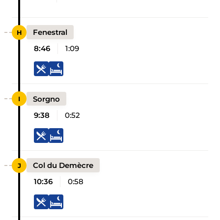
Fenestral
8:46
1:09
Sorgno
9:38
0:52
Col du Demècre
10:36
0:58