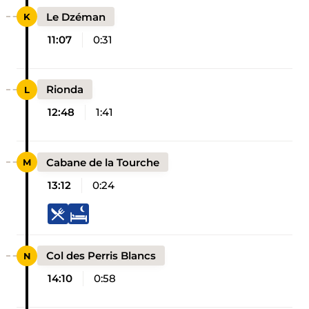
Le Dzéman
11:07
0:31
Rionda
12:48
1:41
Cabane de la Tourche
13:12
0:24
Col des Perris Blancs
14:10
0:58