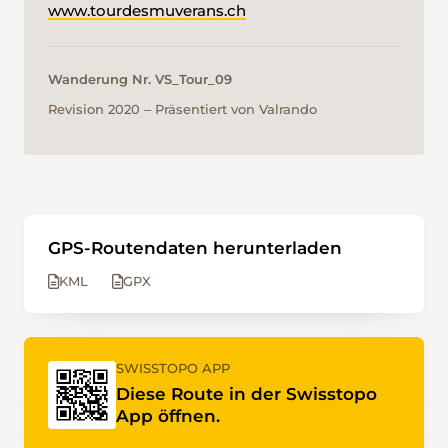
www.tourdesmuverans.ch
Wanderung Nr. VS_Tour_09
Revision 2020 ‒ Präsentiert von Valrando
GPS-Routendaten herunterladen
KML
GPX
SWISSTOPO APP
Diese Route in der Swisstopo
App öffnen.