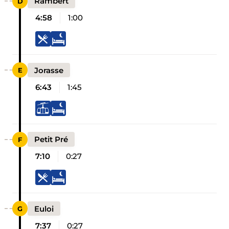
Rambert
4:58
1:00
Jorasse
6:43
1:45
Petit Pré
7:10
0:27
Euloi
7:37
0:27