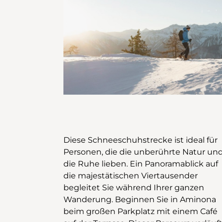
Diese Schneeschuhstrecke ist ideal für
kommen Sie am Cave du Sex vorbei, wo
Personen, die die unberührte Natur un
Sie sich auf der Terrasse sich verwöhne
die Ruhe lieben. Ein Panoramablick auf
lassen können. Anschliessend geht es
die majestätischen Viertausender
weiter zum Ökomuseum von Colombire,
begleitet Sie während Ihrer ganzen
das sich in wunderschönen ehemaligen
Wanderung. Beginnen Sie in Aminona
Maiensässen befindet. Das Restaurant
beim großen Parkplatz mit einem Café
mit seiner modernen Architektur