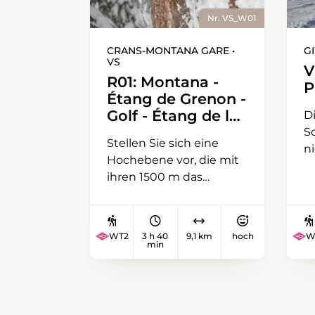
Nr. VS_W01
CRANS-MONTANA GARE •
GI
VS
V
R01: Montana -
P
Étang de Grenon -
Golf - Étang de la
D
Moubra - Montana
S
Stellen Sie sich eine
n
Hochebene vor, die mit
a
ihren 1500 m das
A
Rhonetal überragt. Vor
S
Ihnen liegen die
H
höchsten Gipfel, vom
V
WT2
3 h 40
9,1 km
hoch
W
Matterhorn bis zum
min
d
Mont-Blanc. In dieser
S
majestätischen Kulisse
P
haben die Golfpioniere
B
1906 den ersten