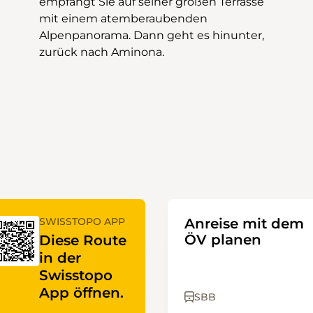
t
e
zurück nach Aminona.
SWISSTOPO APP
Anreise mit dem
ÖV planen
Diese Route
in der
Swisstopo
App öffnen.
SBB