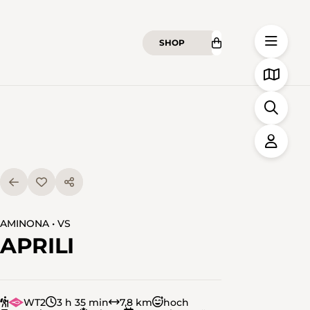
SHOP
AMINONA • VS
APRILI
WT2
3 h 35 min
7,8 km
hoch