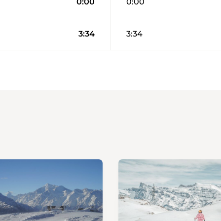
0:00
0:00
3:34
3:34