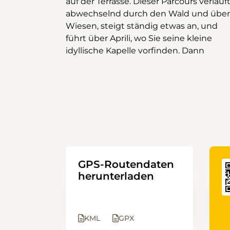
auf der Terrasse. Dieser Parcours verläuf
empfängt Sie auf seiner großen Terrass
abwechselnd durch den Wald und über
mit einem atemberaubenden
Wiesen, steigt ständig etwas an, und
Alpenpanorama. Dann geht es hinunter,
führt über Aprili, wo Sie seine kleine
idyllische Kapelle vorfinden. Dann
GPS-Routendaten
herunterladen
KML
GPX