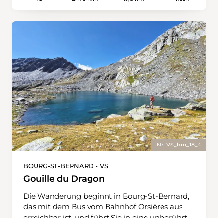
conditions, il peut y avoir de la neige ou des
torrents difficiles à traverser
Nr. VS_bro_18_4
BOURG-ST-BERNARD • VS
Gouille du Dragon
Die Wanderung beginnt in Bourg-St-Bernard,
das mit dem Bus vom Bahnhof Orsières aus
erreichbar ist, und führt Sie in eine unberührte