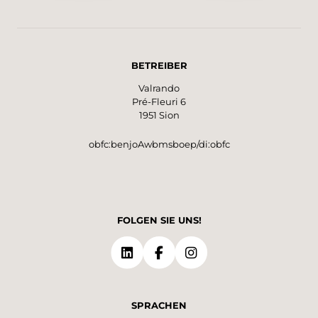
BETREIBER
Valrando
Pré-Fleuri 6
1951 Sion
obfc:benjoAwbmsboep/di:obfc
FOLGEN SIE UNS!
SPRACHEN