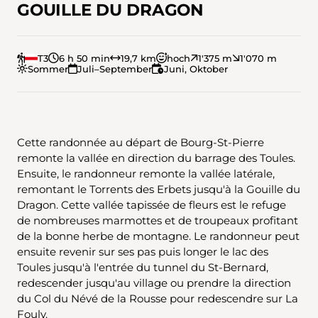
GOUILLE DU DRAGON
T3
6 h 50 min
19,7 km
hoch
1'375 m
1'070 m
Sommer
Juli–September
Juni, Oktober
Cette randonnée au départ de Bourg-St-Pierre
remonte la vallée en direction du barrage des Toules.
Ensuite, le randonneur remonte la vallée latérale,
remontant le Torrents des Erbets jusqu'à la Gouille du
Dragon. Cette vallée tapissée de fleurs est le refuge
de nombreuses marmottes et de troupeaux profitant
de la bonne herbe de montagne. Le randonneur peut
ensuite revenir sur ses pas puis longer le lac des
Toules jusqu'à l'entrée du tunnel du St-Bernard,
redescender jusqu'au village ou prendre la direction
du Col du Névé de la Rousse pour redescendre sur La
Fouly.