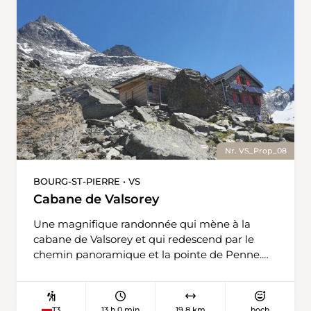
Nr. VS_Prop_08
BOURG-ST-PIERRE • VS
Cabane de Valsorey
Une magnifique randonnée qui mène à la
cabane de Valsorey et qui redescend par le
chemin panoramique et la pointe de Penne.
Cette boucle est exigeante et les chemins
nécessitent d'avoir le pied sûr et une très
bonne condition physique. En fonction des
13 h 0 min
19,8 km
hoch
T3