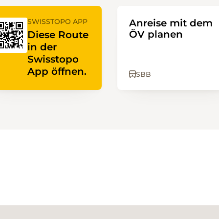
SWISSTOPO APP
Anreise mit dem
ÖV planen
Diese Route
in der
Swisstopo
App öffnen.
SBB