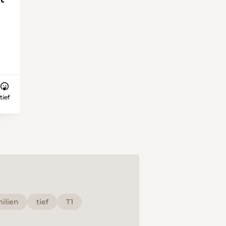
tief
ie
en
t
milien
tief
T1
ie
e,