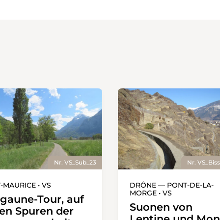
Nr. VS_Sub_23
Nr. VS_Bis
-MAURICE • VS
DRÔNE — PONT-DE-LA-
MORGE • VS
gaune-Tour, auf
Suonen von
en Spuren der
Lentine und Mon