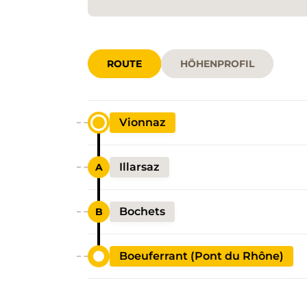
ROUTE
HÖHENPROFIL
Vionnaz
Illarsaz
Bochets
Boeuferrant (Pont du Rhône)