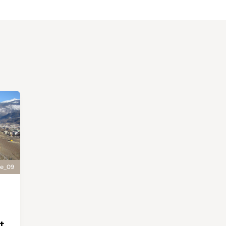
se_09
t