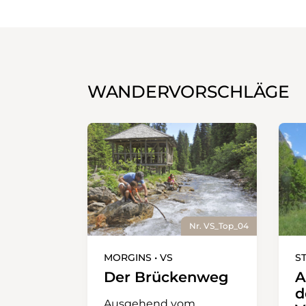
WANDERVORSCHLÄGE
Nr. VS_Top_04
MORGINS • VS
ST
Der Brückenweg
A
d
Ausgehend vom