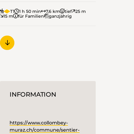
T1
1 h 50 min
7,6 km
tief
25 m
15 m
für Familien
ganzjährig
INFORMATION
https://www.collombey-
muraz.ch/commune/sentier-