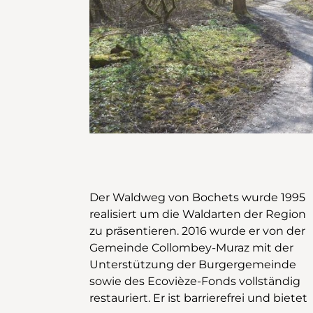
Der Waldweg von Bochets wurde 1995
eine Oase der Entspannung im Herzen
realisiert um die Waldarten der Region
des Chablais. Informationstaffeln
zu präsentieren. 2016 wurde er von der
ermöglichen es, den Wald der
Gemeinde Collombey-Muraz mit der
Talebende durch didaktische Aktivitäten
Unterstützung der Burgergemeinde
und Spaß für die ganze Familie zu
sowie des Ecovièze-Fonds vollständig
entdecken. <\br> Wandern das ganze
restauriert. Er ist barrierefrei und bietet