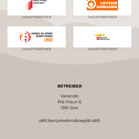
HAUPTPARTNER
HAUPTPARTNER
HAUPTPARTNER
HAUPTPARTNER
BETREIBER
Valrando
Pré-Fleuri 6
1951 Sion
obfc:benjoAwbmsboep/di:obfc