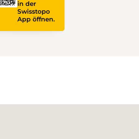
in der
Swisstopo
App öffnen.