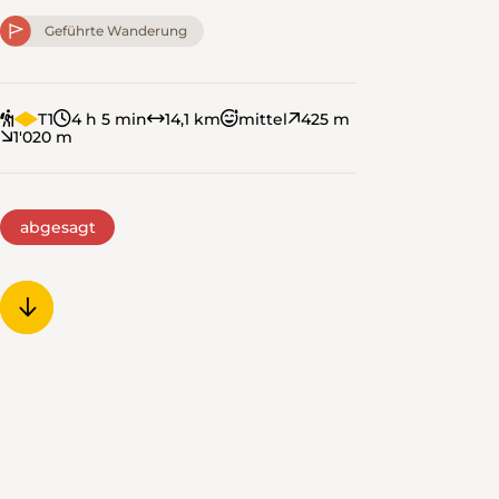
Geführte Wanderung
T1
4 h 5 min
14,1 km
mittel
425 m
1'020 m
abgesagt