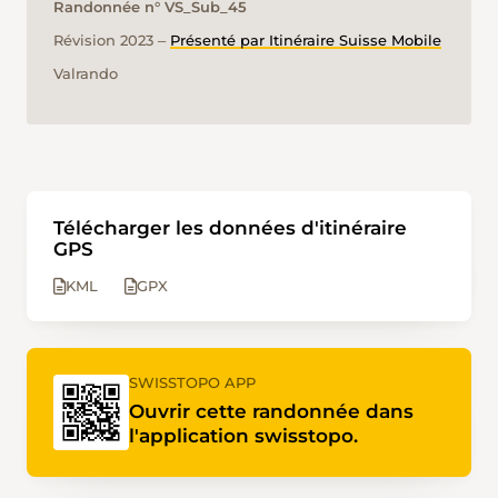
Randonnée n° VS_Sub_45
Révision 2023 ‒
Présenté par Itinéraire Suisse Mobile
Valrando
Télécharger les données d'itinéraire
GPS
KML
GPX
SWISSTOPO APP
Ouvrir cette randonnée dans
l'application swisstopo.