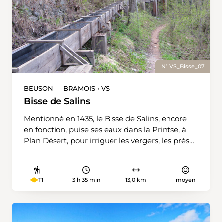
N° VS_Bisse_07
BEUSON — BRAMOIS • VS
Bisse de Salins
Mentionné en 1435, le Bisse de Salins, encore
en fonction, puise ses eaux dans la Printse, à
Plan Désert, pour irriguer les vergers, les prés
et les framboisières de Beuson, du Bioley et de
Salins. La promenade permet de découvrir une
succession de milieux différents: des aulnaies
3 h 35 min
13,0 km
moyen
T1
sur des terrains humides, une prairie sèche
développée sur une pente fortement exposée
au soleil, des argousiers avec leurs fruits rouges
en automne, des pessières (forêts d’épicéas),