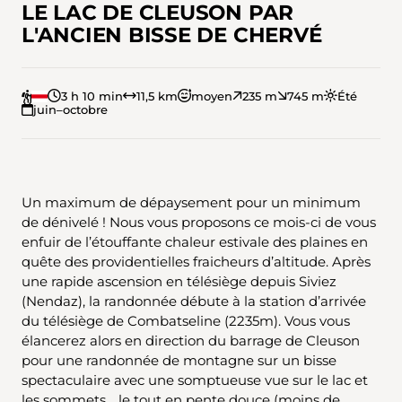
LE LAC DE CLEUSON PAR
L'ANCIEN BISSE DE CHERVÉ
3 h 10 min
11,5 km
moyen
235 m
745 m
Été
juin–octobre
Un maximum de dépaysement pour un minimum
de dénivelé ! Nous vous proposons ce mois-ci de vous
enfuir de l’étouffante chaleur estivale des plaines en
quête des providentielles fraicheurs d’altitude. Après
une rapide ascension en télésiège depuis Siviez
(Nendaz), la randonnée débute à la station d’arrivée
du télésiège de Combatseline (2235m). Vous vous
élancerez alors en direction du barrage de Cleuson
pour une randonnée de montagne sur un bisse
spectaculaire avec une somptueuse vue sur le lac et
les sommets… le tout en pente douce (moins de