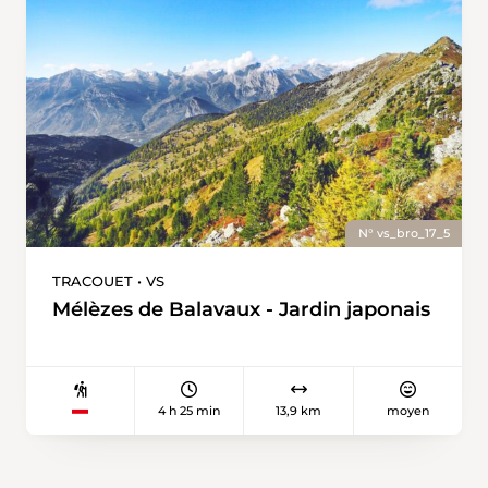
des cultures de framboises, . . .
N° vs_bro_17_5
TRACOUET • VS
Mélèzes de Balavaux - Jardin japonais
4 h 25 min
13,9 km
moyen