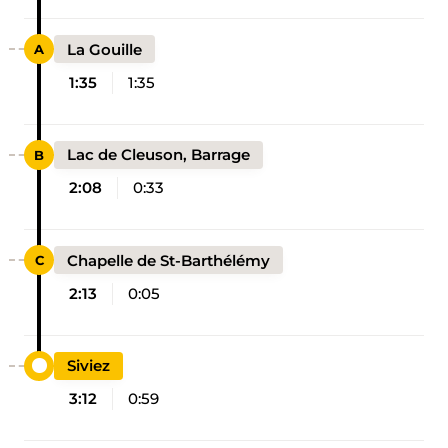
La Gouille
1:35
1:35
Lac de Cleuson, Barrage
2:08
0:33
Chapelle de St-Barthélémy
2:13
0:05
Siviez
3:12
0:59