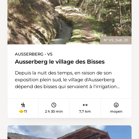
N° VS_Sub_20
AUSSERBERG • VS
Ausserberg le village des Bisses
Depuis la nuit des temps, en raison de son
exposition plein sud, le village d'Ausserberg
dépend des bisses qui servaient à l'irrigation
des champs et des terrains. Aujourd'hui, ces
canalisations d'eau, très populaires auprès des
touristes, sont un signe de reconnaissance
2 h 30 min
7,7 km
moyen
T1
pour cette communauté et Ausserberg
s'appelle, à juste titre, le village des bisses. A la
gare d'Ausserberg, nous empruntons le large
chemin à droite du buffet de la gare,