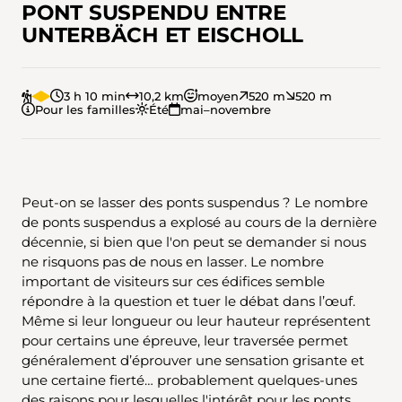
PONT SUSPENDU ENTRE
UNTERBÄCH ET EISCHOLL
3 h 10 min
10,2 km
moyen
520 m
520 m
Pour les familles
Été
mai–novembre
Peut-on se lasser des ponts suspendus ? Le nombre
de ponts suspendus a explosé au cours de la dernière
décennie, si bien que l'on peut se demander si nous
ne risquons pas de nous en lasser. Le nombre
important de visiteurs sur ces édifices semble
répondre à la question et tuer le débat dans l’œuf.
Même si leur longueur ou leur hauteur représentent
pour certains une épreuve, leur traversée permet
généralement d’éprouver une sensation grisante et
une certaine fierté… probablement quelques-unes
des raisons pour lesquelles l'intérêt pour les ponts