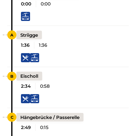
0:00
0:00
Striigge
1:36
1:36
Eischoll
2:34
0:58
Hängebrücke / Passerelle
2:49
0:15