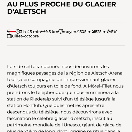
AU PLUS PROCHE DU GLACIER
D'ALETSCH
3 h 45 min
9,5 km
moyen
505 m
825 m
Été
juillet–octobre
Lors de cette randonnée nous découvrirons les
magnifiques paysages de la région de Aletsch-Arena
tout ça en compagnie de l'impressionnant glacier
d'Aletsch toujours en toile de fond. A Mörel-Filet nous
prendrons le téléphérique qui nous emmènera a la
station de Riederalp suivi d'un télésiège jusqu'à la
station Hohfluh. Quelques mètres après être
descendus du télésiège, nous découvrirons avec
fascination le célèbre glacier d'Aletsch, inscrit au
patrimoine mondiale de l'Unesco, géant de glace de
plus de 20km de long, dont l'origine se situe dans la