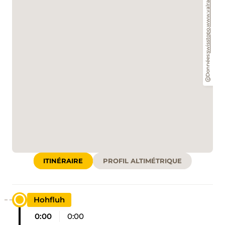
www.valrando.ch
,
swisstopo
Données:
ITINÉRAIRE
PROFIL ALTIMÉTRIQUE
Hohfluh
0:00
0:00