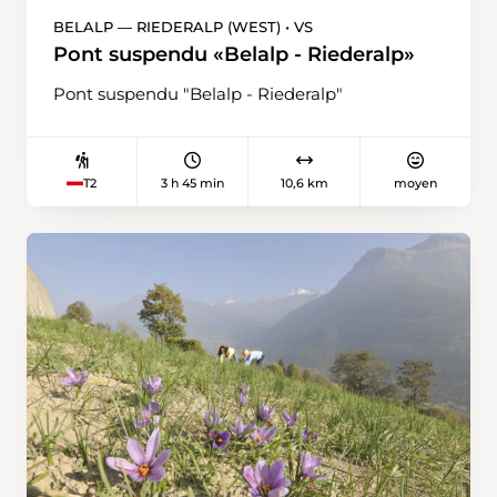
BELALP — RIEDERALP (WEST) • VS
Pont suspendu «Belalp - Riederalp»
Pont suspendu "Belalp - Riederalp"
3 h 45 min
10,6 km
moyen
T2