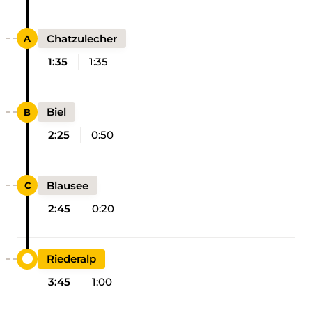
Chatzulecher
1:35
1:35
Biel
2:25
0:50
Blausee
2:45
0:20
Riederalp
3:45
1:00