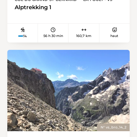
facilement regagner Orsières en bus, puis la
Alptrekking 1
plaine en train. Cette boucle offre un beau défi
pour les randonneurs intermédiaires, mêlant
effort, découverte et plaisir des grands espaces.
56 h 30 min
160,7 km
haut
T4
N° vs_bro_14_2