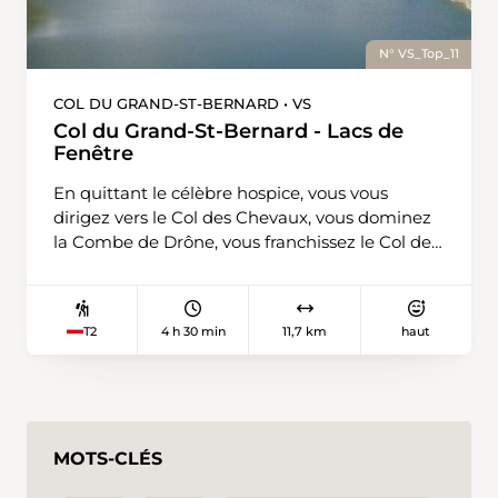
N° VS_Top_11
COL DU GRAND-ST-BERNARD • VS
Col du Grand-St-Bernard - Lacs de
Fenêtre
En quittant le célèbre hospice, vous vous
dirigez vers le Col des Chevaux, vous dominez
la Combe de Drône, vous franchissez le Col de
Bastillon pour atteindre les trois Lacs de
Fenêtre. Vous gagnez l’Italie par la Fenêtre de
Ferret et vous terminez votre parcours en
4 h 30 min
11,7 km
haut
T2
passant la douane italo-suisse.
MOTS-CLÉS