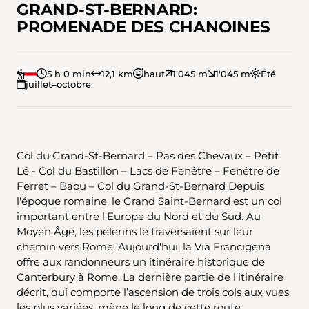
GRAND-ST-BERNARD:
PROMENADE DES CHANOINES
5 h 0 min
12,1 km
haut
1'045 m
1'045 m
Été
juillet–octobre
Col du Grand-St-Bernard – Pas des Chevaux – Petit
Lé - Col du Bastillon – Lacs de Fenêtre – Fenêtre de
Ferret – Baou – Col du Grand-St-Bernard Depuis
l'époque romaine, le Grand Saint-Bernard est un col
important entre l'Europe du Nord et du Sud. Au
Moyen Âge, les pèlerins le traversaient sur leur
chemin vers Rome. Aujourd'hui, la Via Francigena
offre aux randonneurs un itinéraire historique de
Canterbury à Rome. La dernière partie de l'itinéraire
décrit, qui comporte l’ascension de trois cols aux vues
les plus variées, mène le long de cette route