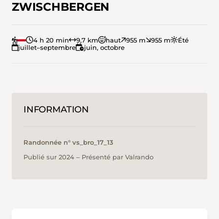
ZWISCHBERGEN
4 h 20 min
9,7 km
haut
955 m
955 m
Été
juillet–septembre
juin, octobre
INFORMATION
Randonnée n° vs_bro_17_13
Publié sur 2024 ‒ Présenté par Valrando