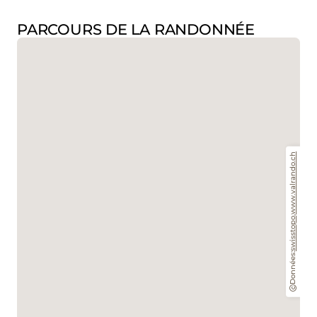
PARCOURS DE LA RANDONNÉE
www.valrando.ch
,
swisstopo
Données: