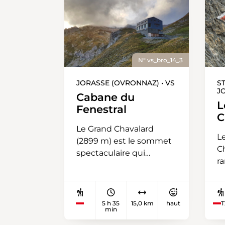
N° vs_bro_14_3
JORASSE (OVRONNAZ) • VS
S
J
Cabane du
L
Fenestral
C
Le Grand Chavalard
L
(2899 m) est le sommet
Ch
spectaculaire qui
r
surplombe Fully. Cette
e
randonnée en fait le tour
Va
à une altitude oscillant
t
entre 1850m et 2450 m.
5 h 35
15,0 km
haut
T
e
min
Le sentier débute à
é