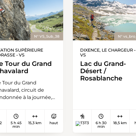
N° VS_Sub_38
N° vs_bro
TATION SUPÈRIEURE
DIXENCE, LE CHARGEUR •
ORASSE • VS
VS
e Tour du Grand
Lac du Grand-
havalard
Désert /
Rosablanche
e Tour du Grand
avalard, circuit de
andonnée à la journée,
st un tour connu en
lais car les paysages
raversés sont sauvages
2
5 h 45
15,3 km
haut
T3
6 h 30
18,5 km
t magnifiques tout en
min
min
tant facilement