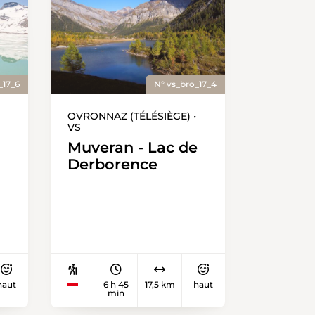
_17_6
N° vs_bro_17_4
OVRONNAZ (TÉLÉSIÈGE) •
VS
Muveran - Lac de
Derborence
haut
6 h 45
17,5 km
haut
min