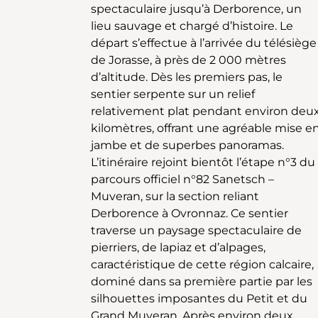
spectaculaire jusqu’à Derborence, un
pour un pique-nique et un moment de
lieu sauvage et chargé d’histoire. Le
contemplation silencieuse. Autour de
départ s’effectue à l’arrivée du télésiège
vous s’élèvent des géants de pierre : la
de Jorasse, à près de 2 000 mètres
Dent de Chamosentze, silhouette
d’altitude. Dès les premiers pas, le
acérée rendue célèbre par le film La peur
sentier serpente sur un relief
dans la montagne de Charles-Ferdinand
relativement plat pendant environ deu
Ramuz, y incarne la montagne maudite
kilomètres, offrant une agréable mise e
Plus au nord, la Tête de Veillon et l
jambe et de superbes panoramas.
Pâcheu dominent fièrement les lieux,
L’itinéraire rejoint bientôt l’étape n°3 du
trônant entre les cantons du Valais et de
parcours officiel n°82 Sanetsch –
Vaud. La descente vers Derborence,
Muveran, sur la section reliant
parfois raide mais toujours spectaculaire,
Derborence à Ovronnaz. Ce sentier
traverse des paysages sauvages en
traverse un paysage spectaculaire de
longeant le torrent de la Dorbonne.
pierriers, de lapiaz et d’alpages,
Après environ 5 km, une halte
caractéristique de cette région calcaire,
rafraîchissante vous attend au gîte de
dominé dans sa première partie par les
Dorbon. Il ne vous restera alors qu’un
silhouettes imposantes du Petit et du
peu moins de 2 km pour rejoindre
Grand Muveran. Après environ deux
Derborence. Ce havre de paix marque la