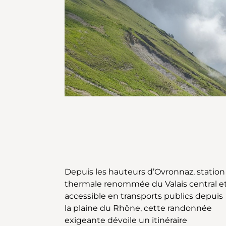
Depuis les hauteurs d’Ovronnaz, station
regard se pose immédiatement sur le
thermale renommée du Valais central e
lac de la Forcle, perle grisée enchâssé
accessible en transports publics depuis
dans un cirque minéral. Ici, comme
la plaine du Rhône, cette randonnée
souvent en haute montagne, le temps
exigeante dévoile un itinéraire
semble suspendu. C’est l’endroit parfait