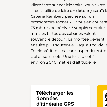
kilomètres sur cet itinéraire, vous aurez
fin de cette traversée d’altitude.
la possibilité de faire un détour jusqu’à l
L’atmosphère y est particulière
Cabane Rambert, perchée sur un
imprégnée d’histoire : on y perçoit
promontoire rocheux. Il vous en coûtera
encore les traces de l’éboulement de
73 mètres de dénivelé supplémentaire,
1714, événement historique dramatique
mais les tartes des cabanes valent
à l’origine du lac de Derborence. Depuis
souvent le détour… La montée devient
là, des bus permettent de redescendre
ensuite plus soutenue jusqu’au col de l
confortablement vers la plaine
Forcle, véritable balcon suspendu entre
concluant ainsi une randonnée
ciel et sommets. Une fois au col, à
environ 2 540 mètres d’altitude, le
Télécharger les
données
d'itinéraire GPS