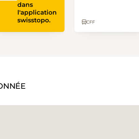
dans
l'application
swisstopo.
CFF
ONNÉE