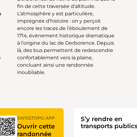
a
,
a
,
inoubliable.
SWISSTOPO APP
S’y rendre en
transports public
Ouvrir cette
randonnée