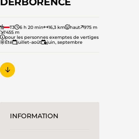
DERBORENCE
T3
6 h 20 min
16,3 km
haut
975 m
1'455 m
pour les personnes exemptes de vertiges
Été
juillet–août
juin, septembre
INFORMATION