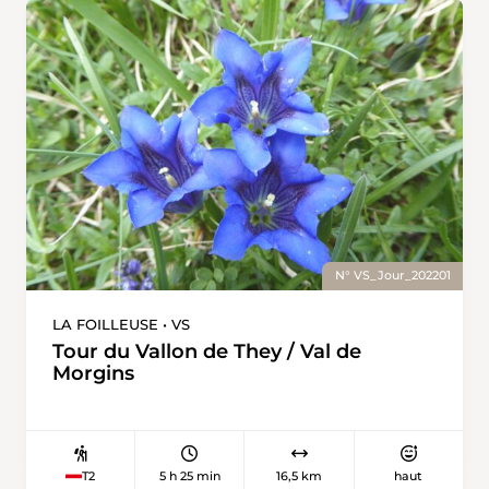
une vraie satisfaction à l’arrivée, et un moment
de pause dans un environnement encore
préservé. Un itinéraire parfait pour ceux qui
cherchent une sortie à la journée, avec un vrai
but et une récompense visuelle marquante et
pour les amoureux de lacs de montagne, loin
des sentiers trop fréquentés. En résumé : un
itinéraire sportif mais accessible, un décor alpin
saisissant, et un lac qui vaut largement l’effort.
Une randonnée à vivre pour le plaisir de
l’effort… et de l’émerveillement.
N° VS_Jour_202201
LA FOILLEUSE • VS
Tour du Vallon de They / Val de
Morgins
5 h 25 min
16,5 km
haut
T2