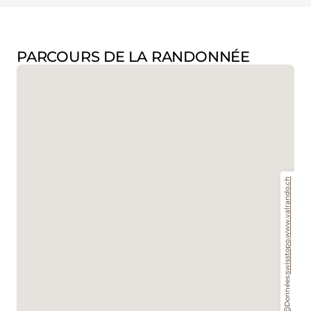
PARCOURS DE LA RANDONNÉE
www.valrando.ch
,
swisstopo
Données: