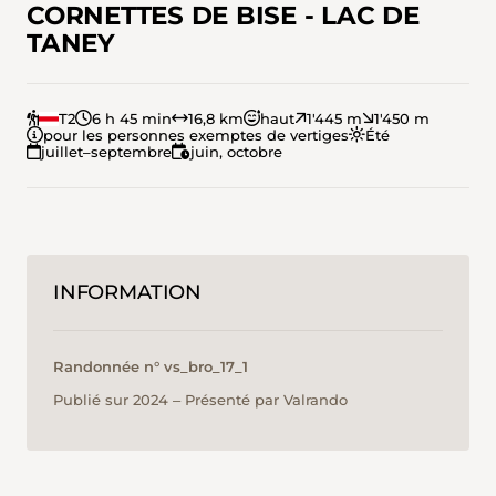
CORNETTES DE BISE - LAC DE
TANEY
T2
6 h 45 min
16,8 km
haut
1'445 m
1'450 m
pour les personnes exemptes de vertiges
Été
juillet–septembre
juin, octobre
INFORMATION
Randonnée n° vs_bro_17_1
Publié sur 2024 ‒ Présenté par Valrando