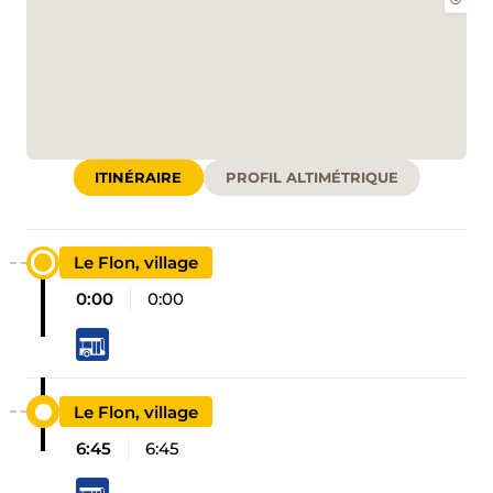
ITINÉRAIRE
PROFIL ALTIMÉTRIQUE
Le Flon, village
0:00
0:00
Le Flon, village
6:45
6:45