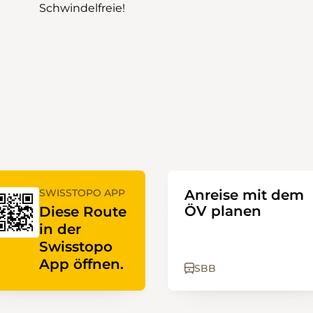
Schwindelfreie!
SWISSTOPO APP
Anreise mit dem
ÖV planen
Diese Route
in der
Swisstopo
App öffnen.
SBB