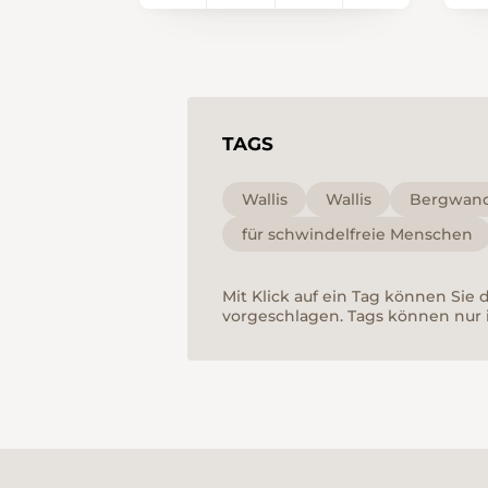
Hintergrund. In Mörel-
Filet fahren wir mit der
Seilbahn zur Station
Riederalp und
anschliessend mit dem
TAGS
Sessellift zur Hohfluh.
Wenige Meter nach
dem Ausstieg aus dem
Wallis
Wallis
Bergwan
Sessellift breitet sich vor
für schwindelfreie Menschen
uns der berühmte
Aletschgletscher aus,
Mit Klick auf ein Tag können Sie
der zum UNESCO-
vorgeschlagen. Tags können nur 
Weltnaturerbe gehört.
Der Ursprung dieses
über 20 km langen
Eisriese liegt in der
Jungfrau-Region. Auf
rund 2 km folgen wir
ohne grössere