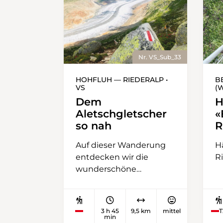
Nr. VS_Sub_33
HOHFLUH — RIEDERALP •
B
VS
(W
Dem
H
Aletschgletscher
«
so nah
R
Auf dieser Wanderung
H
entdecken wir die
R
wunderschöne
Landschaft der
Aletscharena, stets den
imposanten
3 h 45
9,5 km
mittel
T
Aletschgletscher im
min