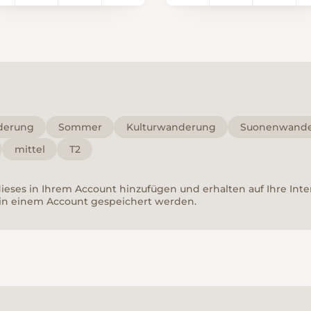
15. Jahrhundert,
Zeneggen erst nach d
Wasserknappheit
infolge des Erdbebens
von 1855. Die «Alte Suo
wird vom Mühlebach a
rund 1880 m gespeist.
Etwas weiter unten, au
derung
Sommer
Kulturwanderung
Suonenwand
1700 m, hat Eischoll
mittel
T2
gemäss einem
Gerichtsbeschluss von
 dieses in Ihrem Account hinzufügen und erhalten auf Ihre In
1952 das Recht auf 4/13
in einem Account gespeichert werden.
der Wassermenge des
Mühlebachs. Das Wass
wird in der «Alten
Eischler Suon» beförder
welche weiter östlich
«Habersuon» genannt
wird.