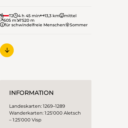
T2
4 h 45 min
13,3 km
mittel
605 m
1'520 m
für schwindelfreie Menschen
Sommer
INFORMATION
Landeskarten: 1269–1289
Wanderkarten: 1:25'000 Aletsch
– 1:25'000 Visp