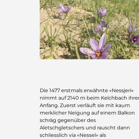
Die 1477 erstmals erwähnte «Nessjeri»
und «Obersta», 1521 respektive 1684 zum
nimmt auf 2140 m beim Kelchbach ihre
ersten Mal erwähnt, werden beide i
Anfang. Zuerst verläuft sie mit kaum
Gredetschtal beim Mundbach auf zirka
merklicher Neigung auf einem Balkon
1300 m gefasst. 1932 wurden gefährliche
schräg gegenüber des
Abschnitte der «Obersta» durch Tunnels
Aletschgletschers und rauscht dann
ersetzt. Dies verleiht ihr einen
schliesslich via «Nessel» als
abenteuerlichen Charakter. Für