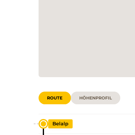
ROUTE
HÖHENPROFIL
Belalp