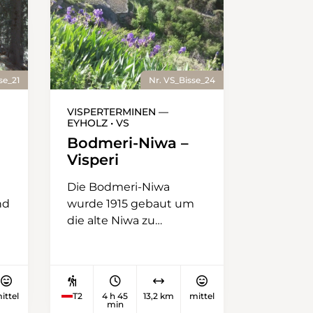
se_21
Nr. VS_Bisse_24
VISPERTERMINEN —
EYHOLZ • VS
Bodmeri-Niwa –
Visperi
Die Bodmeri-Niwa
nd
wurde 1915 gebaut um
die alte Niwa zu
ersetzen. Etwas
oberhalb der Suone im
Orte Hüoterhüsi steht
noch heute ein
ittel
T2
4 h 45
13,2 km
mittel
im
Häuschen, welches dem
min