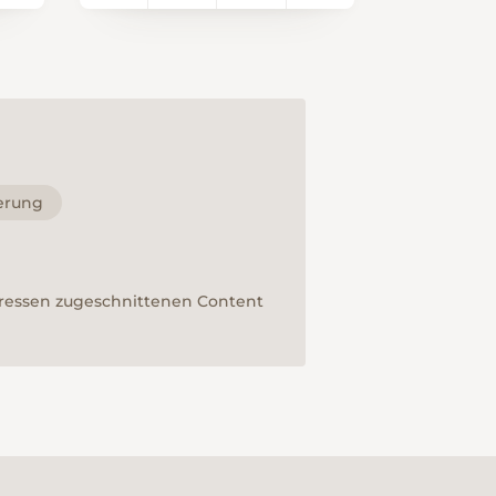
Suonenwärter Zuflucht
er
bietet. Die Visperi wurde
1521 erstmals erwähnt.
Sie wird in der Gamsa
n»
gefasst und bewässert
uf
Weinkulturen. Ein nicht
alltägliches
f
Naturspektakel lässt
erung
sich entlang der Suon
infolge des Waldbrands
2011 beobachten.
teressen zugeschnittenen Content
Farbenprächtige
Blumen haben sich
er
wieder eingefunden
und bieten einen
t,
besonderen Kontrast zu
den verbrannten
Baumresten. Für
Schwindelfreie!