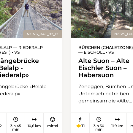
Nr. VS_BAT_02_12
Nr. VS_Bis
ELALP — RIEDERALP
BÜRCHEN (CHALETZONE)
EST) • VS
— EISCHOLL • VS
ängebrücke
Alte Suon – Alte
Belalp -
Eischler Suon –
iederalp»
Habersuon
ängebrücke «Belalp -
Zeneggen, Bürchen u
iederalp»
Unterbäch betreiben
gemeinsam die «Alte
Suon», auch
«Ginanzerin» genannt.
Bürchen erwarb die
2
3 h 45
10,6 km
mittel
T1
3 h 50
11,9 km
m
Wasserrechte bereits 
min
min